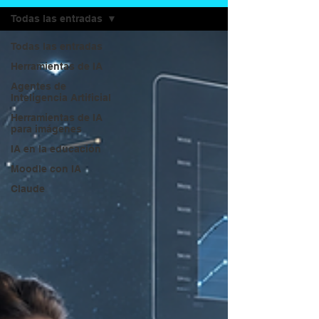
Todas las entradas
Todas las entradas
Herramientas de IA
Agentes de
Inteligencia Artificial
Herramientas de IA
para imágenes
IA en la educación
Moodle con IA
Claude