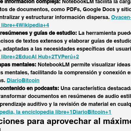
e información compleja:
 NotebookLM facilita la carg
tos de documentos, como PDFs, Google Docs y sitio
tralizar y estructurar información dispersa. ​
Ovacen+
a libre+4Wikipedia+4
resúmenes y guías de estudio:
 La herramienta puede
isos de textos extensos y elaborar guías de estudi
 adaptadas a las necesidades específicas del usuario
ia libre+2EducAI Hub+2TVPerú+2
apas mentales:
 NotebookLM permite visualizar ideas
 mentales, facilitando la comprensión y conexión e
. ​
DiarioBitcoin
contenido en podcasts:
 Una característica destacada
ransformar documentos en resúmenes de audio estilo
aprendizaje auditivo y la revisión de material en cualq
pedia, la enciclopedia libre+1DiarioBitcoin+1
ones para aprovechar al máxim