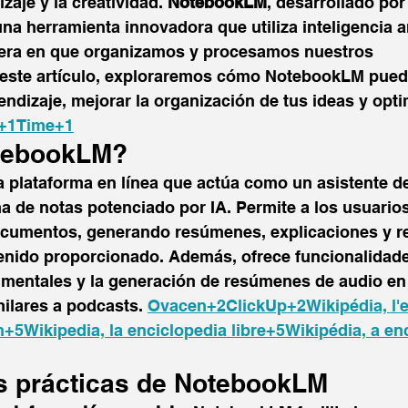
zaje y la creatividad. 
NotebookLM
, desarrollado po
a herramienta innovadora que utiliza inteligencia art
era en que organizamos y procesamos nuestros 
 este artículo, exploraremos cómo NotebookLM pued
endizaje, mejorar la organización de tus ideas y opti
+1Time+1
tebookLM?
plataforma en línea que actúa como un asistente de
a de notas potenciado por IA. Permite a los usuarios
ocumentos, generando resúmenes, explicaciones y r
enido proporcionado. Además, ofrece funcionalidad
mentales y la generación de resúmenes de audio en
ilares a podcasts. ​
Ovacen+2ClickUp+2Wikipédia, l'e
n+5Wikipedia, la enciclopedia libre+5Wikipédia, a en
s prácticas de NotebookLM