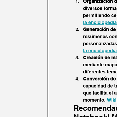
Organización d
diversos forma
permitiendo cen
la enciclopedi
Generación de 
resúmenes conc
personalizadas,
la encicloped
Creación de m
mediante mapas
diferentes temas
Conversión de 
capacidad de t
que facilita el 
momento. ​
Wiki
Recomendaci