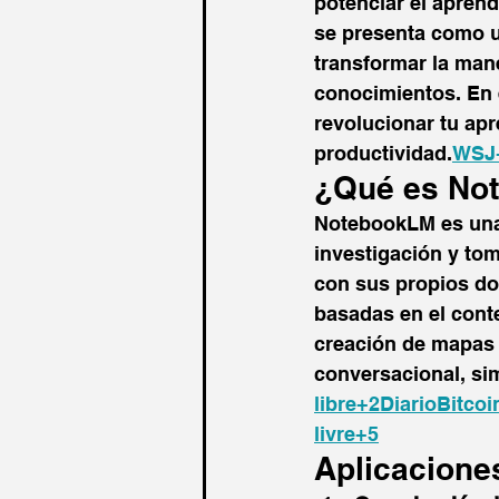
potenciar el aprendi
se presenta como un
transformar la man
conocimientos. En
revolucionar tu apr
productividad.​
WSJ
¿Qué es No
NotebookLM es una 
investigación y tom
con sus propios d
basadas en el cont
creación de mapas 
conversacional, sim
libre+2
DiarioBitcoi
livre+5
Aplicacione