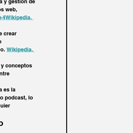
a y gestión de 
s web, 
4Wikipedia, 
 crear 
o 
. ​
Wikipedia, 
 y conceptos 
ntre 
 es la 
 podcast, lo 
uier 
o 