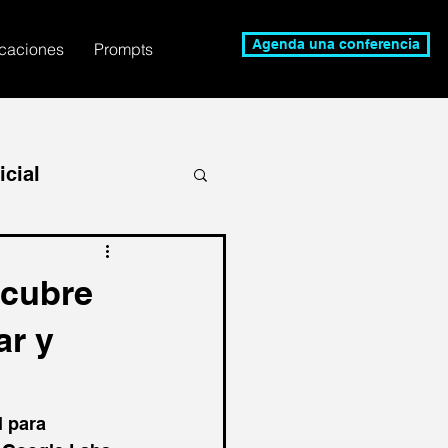
Agenda una conferencia
icaciones
Prompts
icial
on IA
Claude
scubre
ar y
l para 