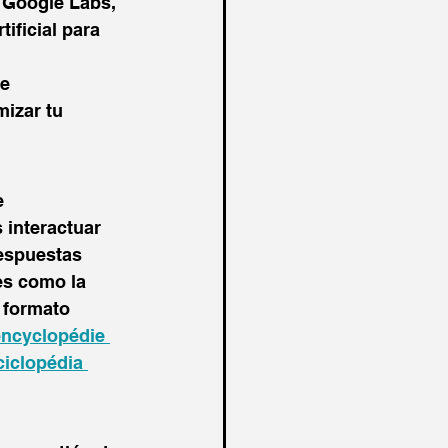
r Google Labs, 
ificial para 
e 
mizar tu 
 
 interactuar 
espuestas 
es como la 
 formato 
ncyclopédie 
ciclopédia 