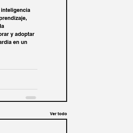
inteligencia 
prendizaje, 
la 
rar y adoptar 
rdia en un 
Ver todo