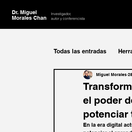
Dr. Miguel
Investigador,
Morales Chan
autor y conferencista
Todas las entradas
Herr
Herramientas de IA pa
Miguel Morales
2
Transform
el poder 
potenciar 
​En la era digital a