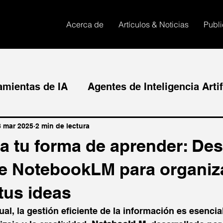
Acerca de
Artículos & Noticias
Publ
amientas de IA
Agentes de Inteligencia Artif
ra imágenes
IA en la educación
Moodle c
8 mar 2025
2 min de lectura
a tu forma de aprender: De
de NotebookLM para organiz
tus ideas
ctual, la gestión eficiente de la información es esencia