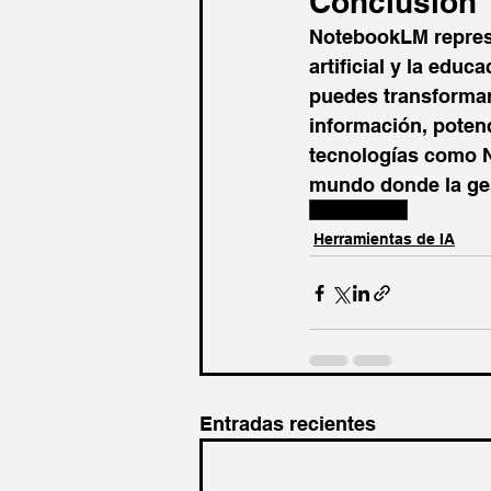
Conclusión
NotebookLM represen
artificial y la educ
puedes transformar
información, poten
tecnologías como N
mundo donde la gest
NotebookLM
Herramientas de IA
Entradas recientes